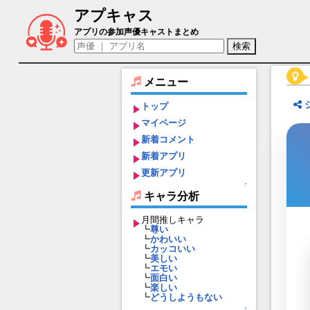
アプキャス
鬼童丸（声優：KENN)【百鬼異聞録～妖
アプリの参加声優キャストまとめ
メニュー
トップ
マイページ
新着コメント
新着アプリ
更新アプリ
↑
キャラ分析
月間推しキャラ
┗
尊い
┗
かわいい
┗
カッコいい
┗
美しい
┗
エモい
┗
面白い
┗
楽しい
┗
どうしようもない
↑