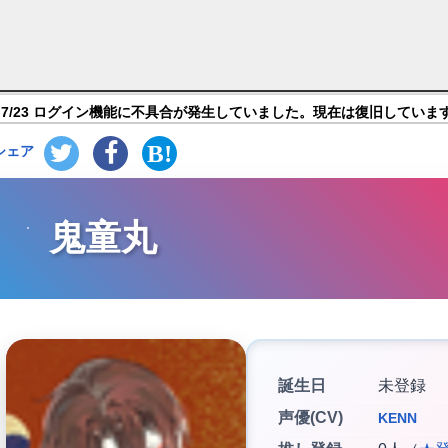
怪カードバトル〜】キャラ紹介
7/23 ログイン機能に不具合が発生していました。現在は復旧していま
シェア
鬼童丸
誕生日
未登録
声優(CV)
KENN