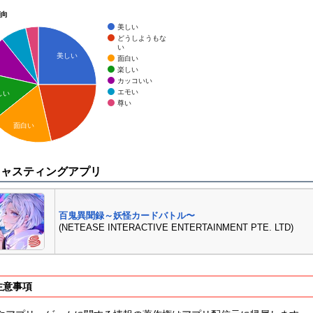
傾向
美しい
どうしようもな
い
美しい
面白い
楽しい
カッコいい
エモい
しい
尊い
面白い
キャスティングアプリ
百鬼異聞録～妖怪カードバトル〜
(NETEASE INTERACTIVE ENTERTAINMENT PTE. LTD)
注意事項