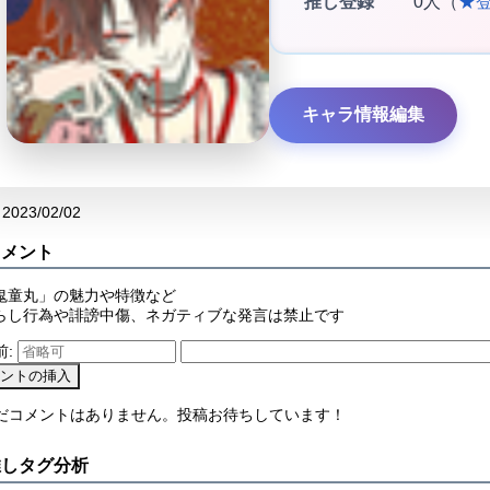
推し登録
0人（
★
キャラ情報編集
2023/02/02
コメント
鬼童丸」の魅力や特徴など
らし行為や誹謗中傷、ネガティブな発言は禁止です
前:
まだコメントはありません。投稿お待ちしています！
推しタグ分析