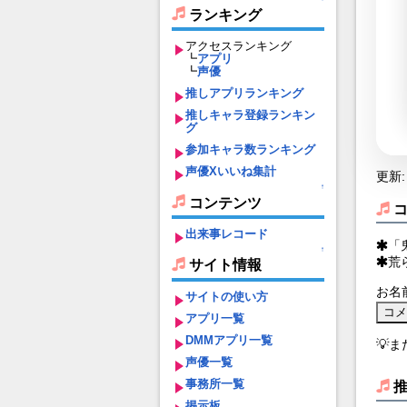
ランキング
アクセスランキング
┗
アプリ
┗
声優
推しアプリランキング
推しキャラ登録ランキン
グ
参加キャラ数ランキング
声優Xいいね集計
更新: 
↑
コンテンツ
出来事レコード
「
↑
荒
サイト情報
お名
サイトの使い方
アプリ一覧
DMMアプリ一覧
💡
声優一覧
事務所一覧
掲示板