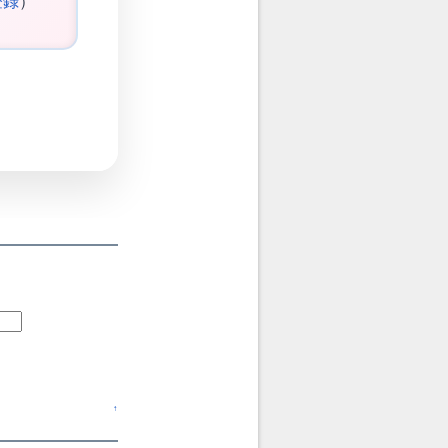
登録
）
↑