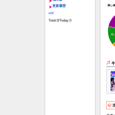
更新履歴
推し
edit
Total:0/Today:0
楽