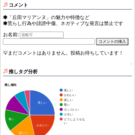
コメント
「丘田マリアンヌ」の魅力や特徴など
荒らし行為や誹謗中傷、ネガティブな発言は禁止です
お名前:
💡まだコメントはありません。投稿お待ちしています！
↑
推しタグ分析
推し傾向
美しい
かわいい
楽しい
美しい
尊い
カッコいい
エモい
どうしようもな
尊い
い
かわいい
楽しい