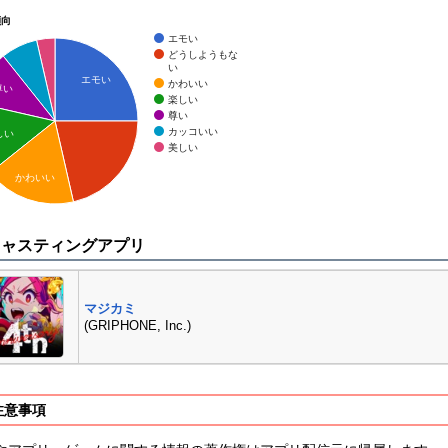
傾向
エモい
どうしようもな
い
エモい
かわいい
尊い
楽しい
尊い
カッコいい
しい
美しい
かわいい
キャスティングアプリ
マジカミ
(GRIPHONE, Inc.)
注意事項