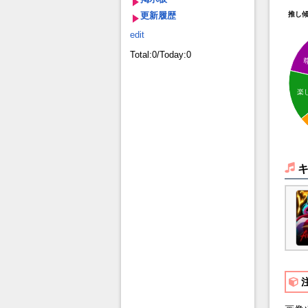
更新履歴
推し
edit
Total:0/Today:0
楽