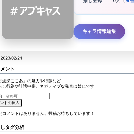
推し登録
0人（
★
キャラ情報編集
2023/02/24
コメント
百波瀬ここあ」の魅力や特徴など
らし行為や誹謗中傷、ネガティブな発言は禁止です
前:
まだコメントはありません。投稿お待ちしています！
推しタグ分析