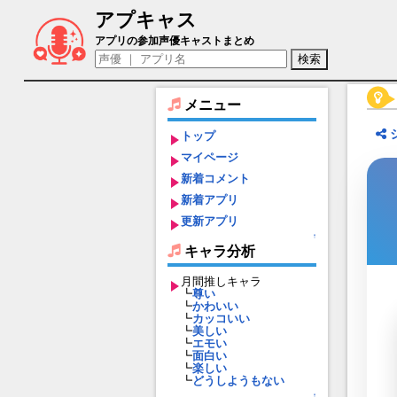
アプキャス
百波瀬ここあ（声優：今谷皆美)【マジカ
アプリの参加声優キャストまとめ
メニュー
トップ
マイページ
新着コメント
新着アプリ
更新アプリ
↑
キャラ分析
月間推しキャラ
┗
尊い
┗
かわいい
┗
カッコいい
┗
美しい
┗
エモい
┗
面白い
┗
楽しい
┗
どうしようもない
↑