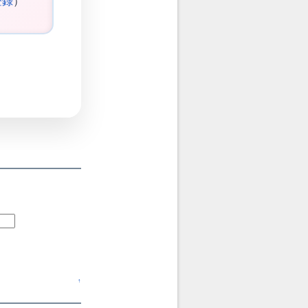
登録
）
↑