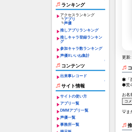
ランキング
アクセスランキング
┗
アプリ
┗
声優
推しアプリランキング
推しキャラ登録ランキン
グ
参加キャラ数ランキング
声優Xいいね集計
更新: 
↑
コンテンツ
出来事レコード
「
↑
荒
サイト情報
お名
サイトの使い方
アプリ一覧
DMMアプリ一覧
💡
声優一覧
事務所一覧
掲示板