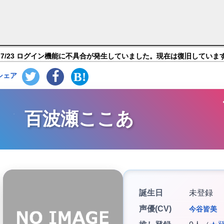
ミ】キャラ紹介
7/23 ログイン機能に不具合が発生していました。現在は復旧していま
シェア
百波瀬ここあ
誕生日
未登録
声優(CV)
今谷皆美