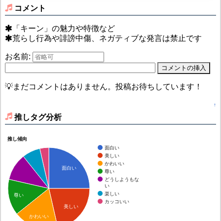
コメント
「キーン」の魅力や特徴など
荒らし行為や誹謗中傷、ネガティブな発言は禁止です
お名前:
💡まだコメントはありません。投稿お待ちしています！
↑
推しタグ分析
推し傾向
面白い
美しい
かわいい
面白い
尊い
どうしようもな
い
楽しい
尊い
カッコいい
美しい
かわいい