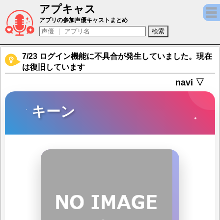
アプキャス
キーン（声優：かとう有花)【シティダンク2
アプリの参加声優キャストまとめ
7/23 ログイン機能に不具合が発生していました。現在
は復旧しています
navi ▽
キーン