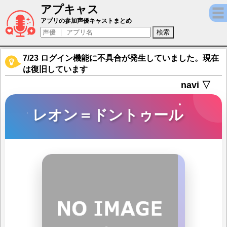
アプキャス
レオン＝ドントゥール（声優：加藤和樹)【イ
アプリの参加声優キャストまとめ
7/23 ログイン機能に不具合が発生していました。現在
は復旧しています
navi ▽
レオン＝ドントゥール