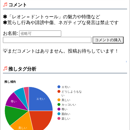
コメント
「レオン＝ドントゥール」の魅力や特徴など
荒らし行為や誹謗中傷、ネガティブな発言は禁止です
お名前:
💡まだコメントはありません。投稿お待ちしています！
↑
推しタグ分析
推し傾向
エモい
どうしようもな
い
エモい
美しい
尊い
カッコいい
尊い
面白い
楽しい
美しい