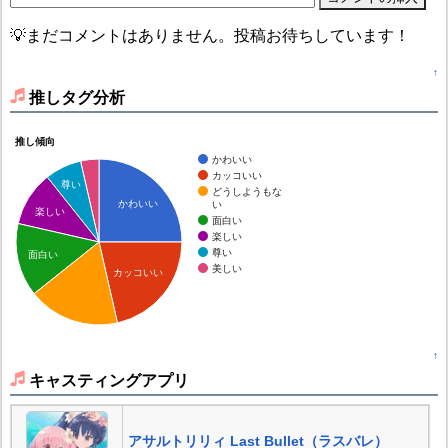
💡まだコメントはありません。投稿お待ちしています！
↑
推しタグ分析
推し傾向
かわいい
カッコいい
尊い
どうしようもな
かわいい
い
楽しい
面白い
楽しい
尊い
面白い
美しい
カッコいい
↑
キャスティングアプリ
アサルトリリィ Last Bullet（ラスバレ）