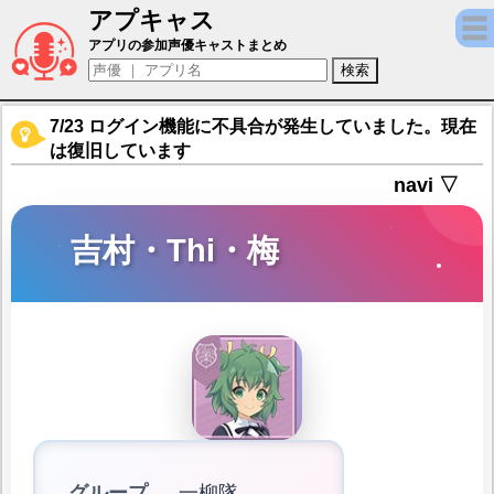
アプキャス
吉村・Thi・梅（声優：岩田陽葵)【アサルトリリィ
アプリの参加声優キャストまとめ
7/23 ログイン機能に不具合が発生していました。現在
は復旧しています
navi ▽
吉村・Thi・梅
グループ
一柳隊