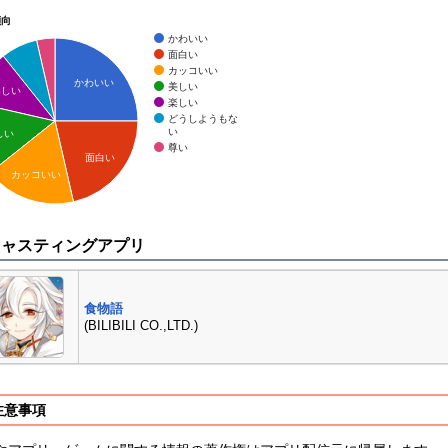
傾向
かわいい
面白い
カッコいい
かわいい
美しい
楽しい
楽しい
どうしようもな
い
しい
尊い
面白い
カッコいい
キャスティングアプリ
食物語
(BILIBILI CO.,LTD.)
注意事項