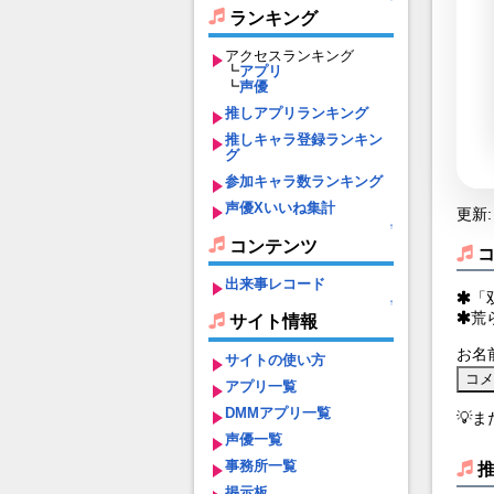
ランキング
アクセスランキング
┗
アプリ
┗
声優
推しアプリランキング
推しキャラ登録ランキン
グ
参加キャラ数ランキング
声優Xいいね集計
更新: 
↑
コンテンツ
出来事レコード
「
↑
荒
サイト情報
お名
サイトの使い方
アプリ一覧
DMMアプリ一覧
💡
声優一覧
事務所一覧
掲示板