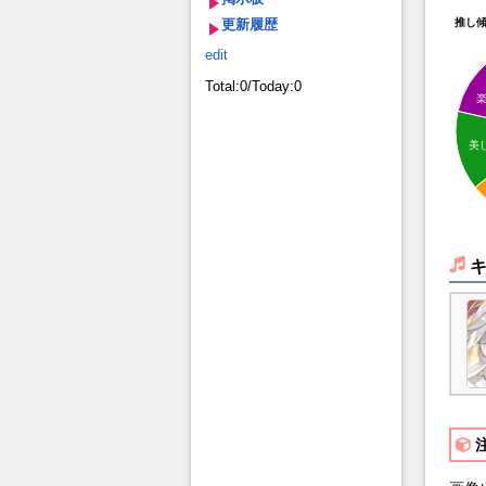
更新履歴
推し
edit
Total:0/Today:0
美