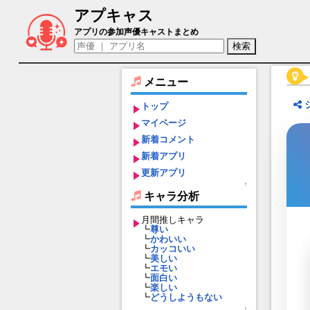
アプキャス
双皮ミルク（声優：三島直也)【食物語】
アプリの参加声優キャストまとめ
メニュー
トップ
マイページ
新着コメント
新着アプリ
更新アプリ
↑
キャラ分析
月間推しキャラ
┗
尊い
┗
かわいい
┗
カッコいい
┗
美しい
┗
エモい
┗
面白い
┗
楽しい
┗
どうしようもない
↑