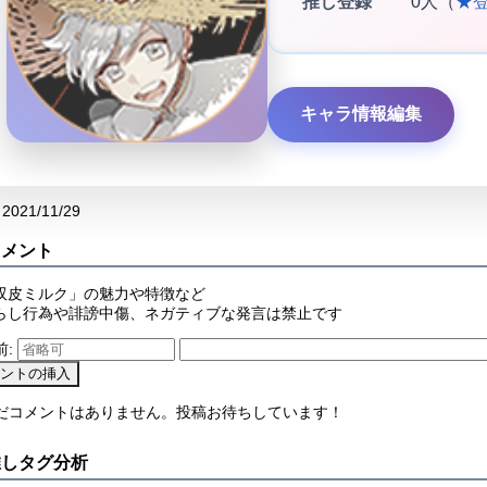
推し登録
0人（
★
キャラ情報編集
2021/11/29
コメント
双皮ミルク」の魅力や特徴など
らし行為や誹謗中傷、ネガティブな発言は禁止です
前:
まだコメントはありません。投稿お待ちしています！
推しタグ分析