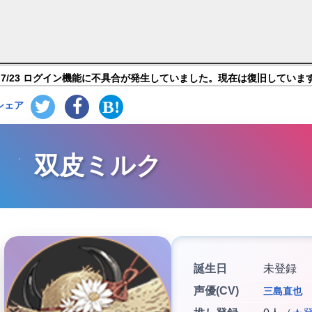
キャラ紹介
7/23 ログイン機能に不具合が発生していました。現在は復旧していま
シェア
双皮ミルク
誕生日
未登録
声優(CV)
三島直也