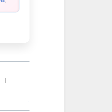
登録
）
↑