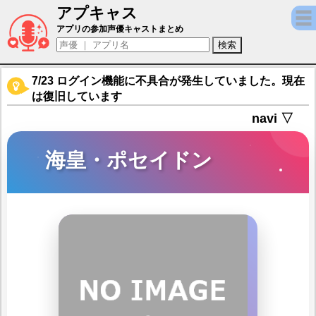
アプキャス
海皇・ポセイドン（声優：小野大輔)【聖闘士
アプリの参加声優キャストまとめ
7/23 ログイン機能に不具合が発生していました。現在
は復旧しています
navi ▽
海皇・ポセイドン