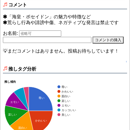
コメント
「海皇・ポセイドン」の魅力や特徴など
荒らし行為や誹謗中傷、ネガティブな発言は禁止です
お名前:
💡まだコメントはありません。投稿お待ちしています！
↑
推しタグ分析
推し傾向
尊い
かわいい
面白い
尊い
楽しい
エモい
エモい
カッコいい
楽しい
美しい
かわいい
面白い