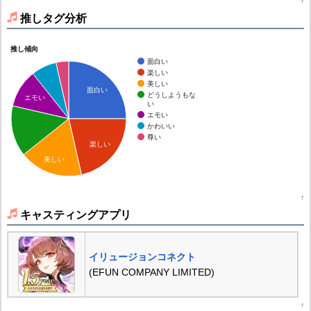
↑
推しタグ分析
推し傾向
面白い
楽しい
美しい
面白い
どうしようもな
エモい
い
エモい
かわいい
尊い
楽しい
美しい
↑
キャスティングアプリ
イリュージョンコネクト
(EFUN COMPANY LIMITED)
↑