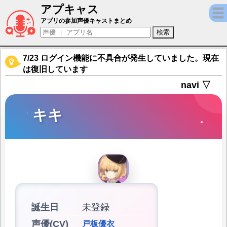
アプキャス
キキ（声優：戸板優衣)【イリュージョンコ
アプリの参加声優キャストまとめ
7/23 ログイン機能に不具合が発生していました。現在
は復旧しています
navi ▽
キキ
誕生日
未登録
声優(CV)
戸板優衣