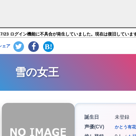
トワール：自由への軌跡】キャラ紹介
7/23 ログイン機能に不具合が発生していました。現在は復旧していま
シェア
雪の女王
誕生日
未登録
声優(CV)
かとう有花