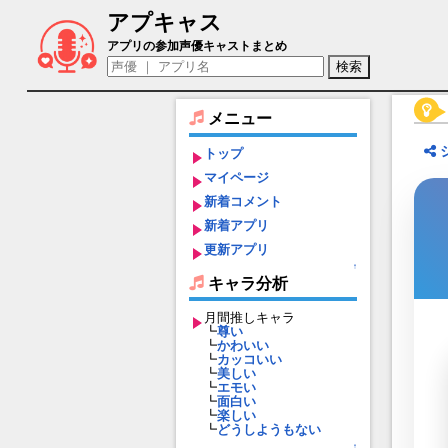
アプキャス
雪の女王（声優：かとう有花)【ラストエ
アプリの参加声優キャストまとめ
メニュー
トップ
マイページ
新着コメント
新着アプリ
更新アプリ
↑
キャラ分析
月間推しキャラ
┗
尊い
┗
かわいい
┗
カッコいい
┗
美しい
┗
エモい
┗
面白い
┗
楽しい
┗
どうしようもない
↑