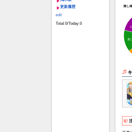
更新履歴
推し
edit
Total:0/Today:0
美