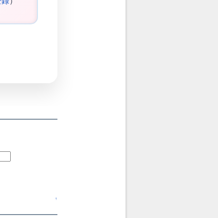
登録
）
↑