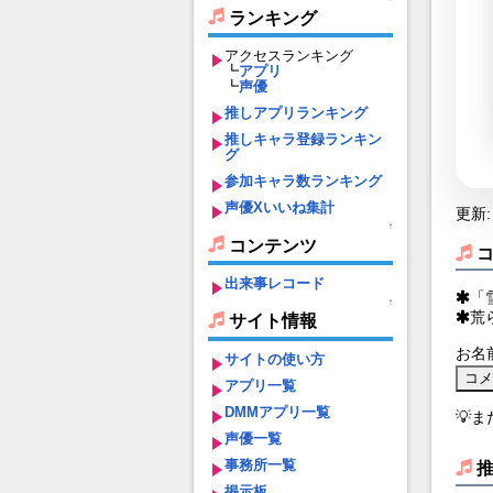
ランキング
アクセスランキング
┗
アプリ
┗
声優
推しアプリランキング
推しキャラ登録ランキン
グ
参加キャラ数ランキング
声優Xいいね集計
更新: 
↑
コンテンツ
出来事レコード
「
↑
荒
サイト情報
お名
サイトの使い方
アプリ一覧
DMMアプリ一覧
💡
声優一覧
事務所一覧
掲示板