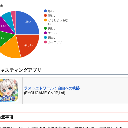
傾向
尊い
楽しい
どうしようもな
尊い
い
エモい
美しい
エモい
面白い
しい
カッコいい
楽しい
キャスティングアプリ
ラストエトワール：自由への軌跡
(EYOUGAME Co.JP,Ltd)
注意事項