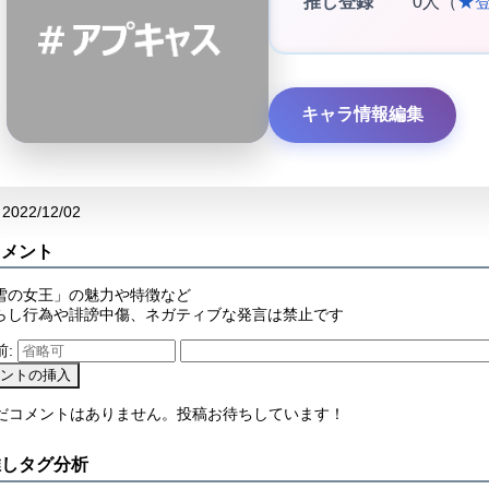
推し登録
0人（
★
キャラ情報編集
2022/12/02
コメント
雪の女王」の魅力や特徴など
らし行為や誹謗中傷、ネガティブな発言は禁止です
前:
まだコメントはありません。投稿お待ちしています！
推しタグ分析