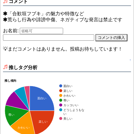
コメント
「合歓垣フブキ」の魅力や特徴など
荒らし行為や誹謗中傷、ネガティブな発言は禁止です
お名前:
💡まだコメントはありません。投稿お待ちしています！
↑
推しタグ分析
推し傾向
面白い
楽しい
かわいい
面白い
尊い
カッコいい
どうしようもな
い
尊い
美しい
楽しい
かわいい