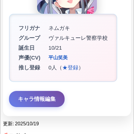
フリガナ
ネムガキ
グループ
ヴァルキューレ警察学校
誕生日
10/21
声優(CV)
平山笑美
推し登録
0人（
★登録
）
キャラ情報編集
更新: 2025/10/19