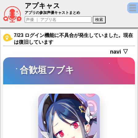
アプキャス
合歓垣フブキ（声優：平山笑美)【ブルーア
アプリの参加声優キャストまとめ
7/23 ログイン機能に不具合が発生していました。現在
は復旧しています
navi ▽
合歓垣フブキ