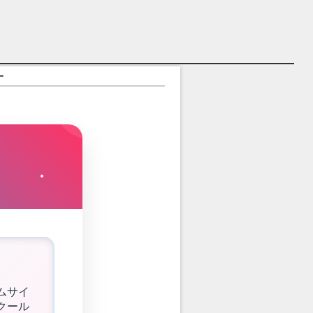
す
ムサイ
クール