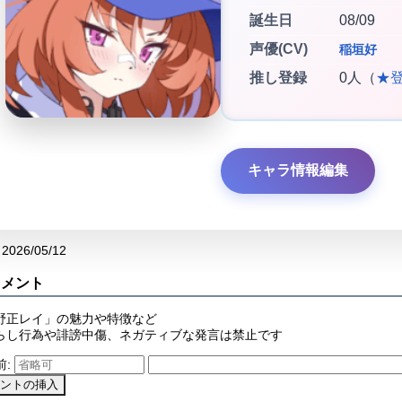
誕生日
08/09
声優(CV)
稲垣好
推し登録
0人（
★
キャラ情報編集
2026/05/12
コメント
野正レイ」の魅力や特徴など
らし行為や誹謗中傷、ネガティブな発言は禁止です
前: