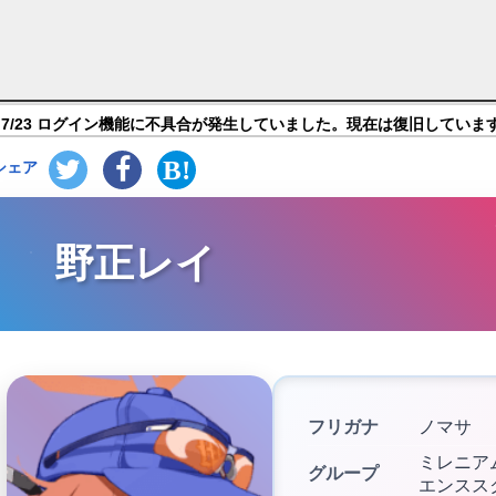
イブ】キャラ紹介
7/23 ログイン機能に不具合が発生していました。現在は復旧していま
シェア
野正レイ
フリガナ
ノマサ
ミレニア
グループ
エンスス