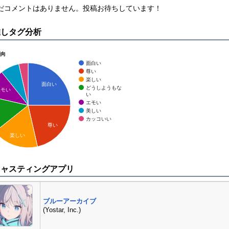
まだコメントはありません。投稿お待ちしています！
推しタグ分析
傾向
面白い
尊い
楽しい
面白い
どうしようもな
エモい
い
エモい
美しい
カッコいい
尊い
楽しい
キャスティングアプリ
ブルーアーカイブ
(Yostar, Inc.)