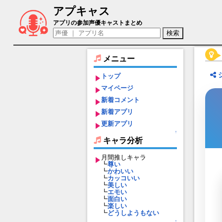
アプキャス
野正レイ（声優：稲垣好)【ブルーアーカ
アプリの参加声優キャストまとめ
メニュー
トップ
マイページ
新着コメント
新着アプリ
更新アプリ
↑
キャラ分析
月間推しキャラ
┗
尊い
┗
かわいい
┗
カッコいい
┗
美しい
┗
エモい
┗
面白い
┗
楽しい
┗
どうしようもない
↑