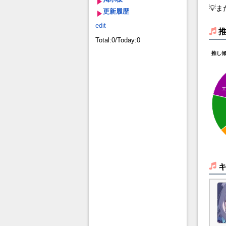
💡
更新履歴
edit
Total:0/Today:0
推し