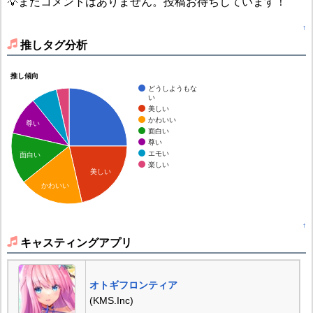
💡まだコメントはありません。投稿お待ちしています！
↑
推しタグ分析
推し傾向
どうしようもな
い
美しい
かわいい
尊い
面白い
尊い
エモい
面白い
楽しい
美しい
かわいい
↑
キャスティングアプリ
オトギフロンティア
(KMS.Inc)