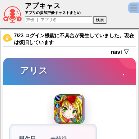
アプキャス
アリス（声優：柚原みう)【オトギフロンティ
アプリの参加声優キャストまとめ
7/23 ログイン機能に不具合が発生していました。現在
は復旧しています
navi ▽
アリス
誕生日
未登録