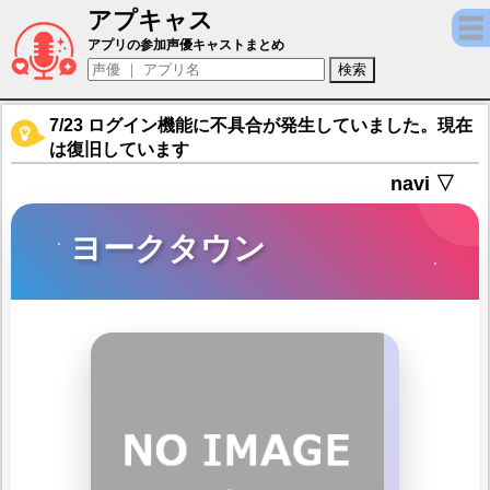
アプキャス
ヨークタウン（声優：大原さやか)【ブラッ
アプリの参加声優キャストまとめ
7/23 ログイン機能に不具合が発生していました。現在
は復旧しています
navi ▽
ヨークタウン