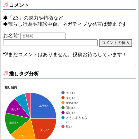
コメント
「Z3」の魅力や特徴など
荒らし行為や誹謗中傷、ネガティブな発言は禁止です
お名前:
💡まだコメントはありません。投稿お待ちしています！
↑
推しタグ分析
推し傾向
エモい
美しい
かわいい
エモい
面白い
楽しい
楽しい
どうしようもな
い
面白い
尊い
美しい
かわいい