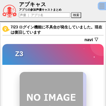
アプキャス
Z3（声優：門脇舞以)【ブラック・サージナ
アプリの参加声優キャストまとめ
7/23 ログイン機能に不具合が発生していました。現在
は復旧しています
navi ▽
Z3