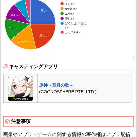
美しい
かわいい
尊い
エモい
楽しい
楽しい
どうしようもな
い
エモい
カッコいい
美しい
かわいい
↑
キャスティングアプリ
原神～空月の歌～
(COGNOSPHERE PTE. LTD.)
↑
注意事項
画像やアプリ・ゲームに関する情報の著作権はアプリ配信