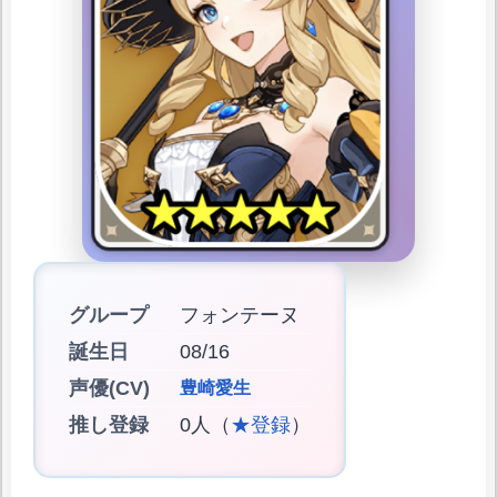
グループ
フォンテーヌ
誕生日
08/16
声優(CV)
豊崎愛生
推し登録
0人（
★登録
）