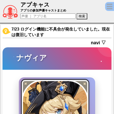
アプキャス
ナヴィア（声優：豊崎愛生)【原神】キャラ紹
アプリの参加声優キャストまとめ
7/23 ログイン機能に不具合が発生していました。現在
は復旧しています
navi ▽
ナヴィア