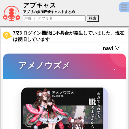
アプキャス
アメノウズメ（声優：本渡楓)【女神降ろし】
アプリの参加声優キャストまとめ
7/23 ログイン機能に不具合が発生していました。現在
は復旧しています
navi ▽
アメノウズメ