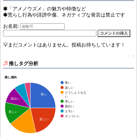
「アメノウズメ」の魅力や特徴など
荒らし行為や誹謗中傷、ネガティブな発言は禁止です
お名前:
💡まだコメントはありません。投稿お待ちしています！
↑
推しタグ分析
推し傾向
尊い
楽しい
どうしようもな
尊い
い
面白い
美しい
面白い
エモい
美しい
カッコいい
楽しい