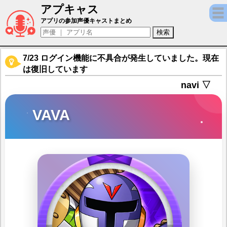
アプキャス
VAVA（声優：下崎紘史)【ロックマンX DiV
アプリの参加声優キャストまとめ
7/23 ログイン機能に不具合が発生していました。現在
は復旧しています
navi ▽
VAVA