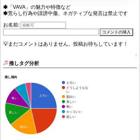
「VAVA」の魅力や特徴など
荒らし行為や誹謗中傷、ネガティブな発言は禁止です
お名前:
💡まだコメントはありません。投稿お待ちしています！
↑
推しタグ分析
推し傾向
エモい
どうしようもな
い
エモい
面白い
尊い
美しい
尊い
カッコいい
美しい
楽しい
面白い