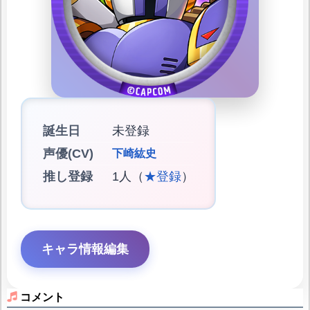
誕生日
未登録
声優(CV)
下崎紘史
推し登録
1人（
★登録
）
キャラ情報編集
コメント