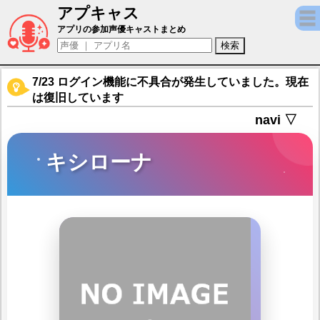
アプキャス
キシローナ（声優：石川由依)【白夜極光】キ
アプリの参加声優キャストまとめ
7/23 ログイン機能に不具合が発生していました。現在
は復旧しています
navi ▽
キシローナ