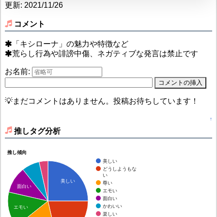
更新: 2021/11/26
コメント
「キシローナ」の魅力や特徴など
荒らし行為や誹謗中傷、ネガティブな発言は禁止です
お名前:
💡まだコメントはありません。投稿お待ちしています！
↑
推しタグ分析
推し傾向
美しい
どうしようもな
い
美しい
尊い
面白い
エモい
面白い
かわいい
エモい
楽しい