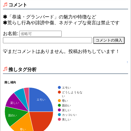
コメント
「恭遠・グランバード」の魅力や特徴など
荒らし行為や誹謗中傷、ネガティブな発言は禁止です
お名前:
💡まだコメントはありません。投稿お待ちしています！
↑
推しタグ分析
推し傾向
エモい
どうしようもな
い
エモい
尊い
楽しい
面白い
楽しい
カッコいい
面白い
美しい
尊い