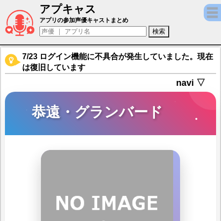
アプキャス
恭遠・グランバード（声優：千葉進歩)【千銃士：R
アプリの参加声優キャストまとめ
7/23 ログイン機能に不具合が発生していました。現在
は復旧しています
navi ▽
恭遠・グランバード