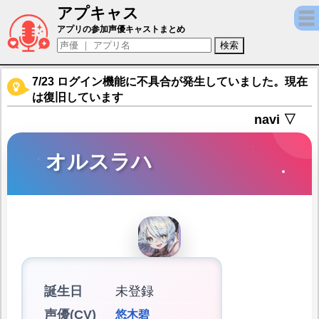
アプキャス
オルスラハ（声優：悠木碧)【エロイカ】キャ
アプリの参加声優キャストまとめ
7/23 ログイン機能に不具合が発生していました。現在
は復旧しています
navi ▽
オルスラハ
誕生日
未登録
声優(CV)
悠木碧