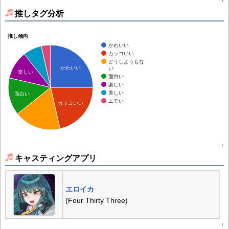
↑
推しタグ分析
推し傾向
かわいい
カッコいい
どうしようもな
かわいい
い
楽しい
面白い
楽しい
美しい
面白い
エモい
カッコいい
↑
キャスティングアプリ
エロイカ
(Four Thirty Three)
↑