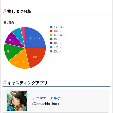
↑
推しタグ分析
推し傾向
かわいい
面白い
カッコいい
かわいい
尊い
美しい
美しい
エモい
楽しい
尊い
面白い
カッコいい
↑
キャスティングアプリ
アニマエ・アルケー
(Gomashio, Inc.)