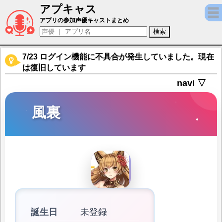
アプキャス
風裏（声優：石橋桃)【アニマエ・アルケー】
アプリの参加声優キャストまとめ
7/23 ログイン機能に不具合が発生していました。現在
は復旧しています
navi ▽
風裏
誕生日
未登録