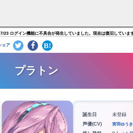
ろ！ ～レジェンド・クローバー～】キャラ紹介
7/23 ログイン機能に不具合が発生していました。現在は復旧していま
シェア
プラトン
誕生日
未登録
声優(CV)
実羽ゆうき