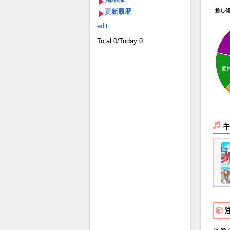
更新履歴
推し
edit
Total:0/Today:0
面