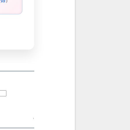
登録
）
↑