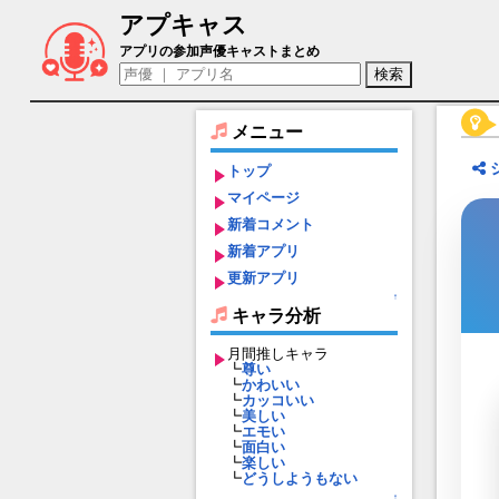
アプキャス
プラトン（声優：実羽ゆうき)【れじぇく
アプリの参加声優キャストまとめ
メニュー
トップ
マイページ
新着コメント
新着アプリ
更新アプリ
↑
キャラ分析
月間推しキャラ
┗
尊い
┗
かわいい
┗
カッコいい
┗
美しい
┗
エモい
┗
面白い
┗
楽しい
┗
どうしようもない
↑