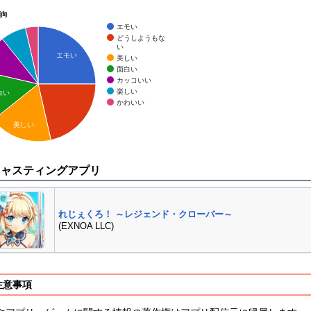
傾向
エモい
どうしようもな
い
エモい
美しい
面白い
カッコいい
楽しい
白い
かわいい
美しい
キャスティングアプリ
れじぇくろ！ ～レジェンド・クローバー～
(EXNOA LLC)
注意事項