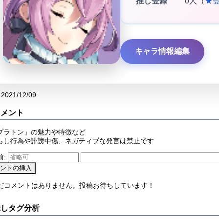
推し登録
0人（
★
キャラ情報編集
2021/12/09
コメント
プラトン」の魅力や特徴など
らし行為や誹謗中傷、ネガティブな発言は禁止です
前:
まだコメントはありません。投稿お待ちしています！
推しタグ分析