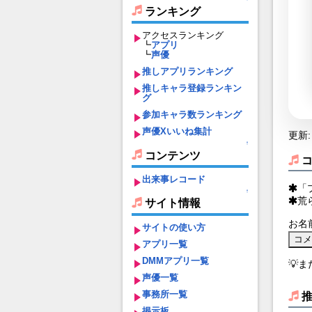
ランキング
アクセスランキング
┗
アプリ
┗
声優
推しアプリランキング
推しキャラ登録ランキン
グ
参加キャラ数ランキング
声優Xいいね集計
更新: 
↑
コンテンツ
出来事レコード
「
↑
荒
サイト情報
お名
サイトの使い方
アプリ一覧
DMMアプリ一覧
💡
声優一覧
事務所一覧
掲示板