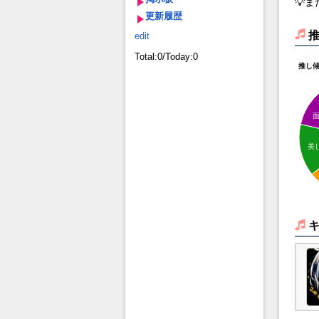
💡
更新履歴
edit
Total:0/Today:0
推し
美