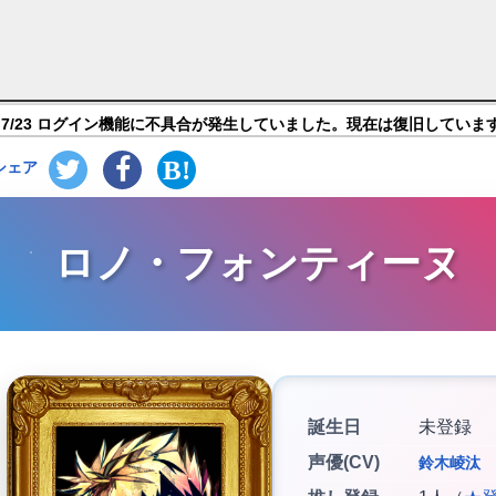
【悪魔執事と黒い猫：ストレスを癒やし、メンタルを癒
7/23 ログイン機能に不具合が発生していました。現在は復旧していま
シェア
ロノ・フォンティーヌ
誕生日
未登録
声優(CV)
鈴木崚汰