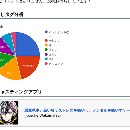
まだコメントはありません。投稿お待ちしています！
推しタグ分析
傾向
どうしようもな
い
かわいい
尊い
面白い
美しい
面白い
楽しい
しい
カッコいい
かわいい
尊い
キャスティングアプリ
悪魔執事と黒い猫：ストレスを癒やし、メンタルを癒やすゲー
(Kosuke Wakamatsu)