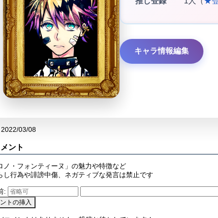
推し登録
1人（
★
キャラ情報編集
2022/03/08
コメント
ロノ・フォンティーヌ」の魅力や特徴など
らし行為や誹謗中傷、ネガティブな発言は禁止です
前: