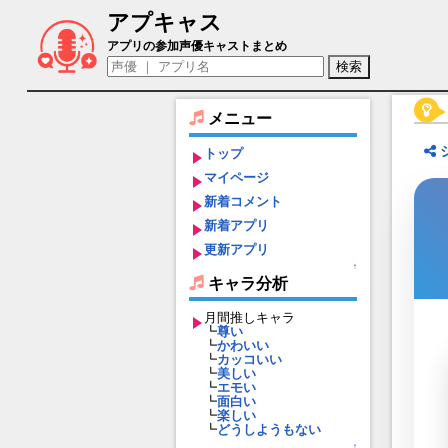
アプキャス
ロノ・フォンティーヌ（声優：鈴木崚汰)
アプリの参加声優キャストまとめ
メニュー
トップ
マイページ
新着コメント
新着アプリ
更新アプリ
↑
キャラ分析
月間推しキャラ
┗
尊い
┗
かわいい
┗
カッコいい
┗
美しい
┗
エモい
┗
面白い
┗
楽しい
┗
どうしようもない
↑