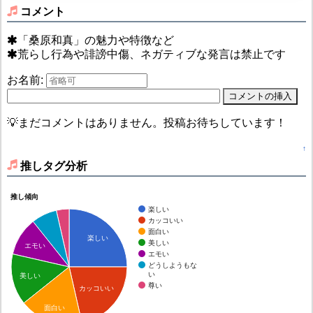
コメント
「桑原和真」の魅力や特徴など
荒らし行為や誹謗中傷、ネガティブな発言は禁止です
お名前:
💡まだコメントはありません。投稿お待ちしています！
↑
推しタグ分析
推し傾向
楽しい
カッコいい
面白い
楽しい
美しい
エモい
エモい
どうしようもな
い
美しい
尊い
カッコいい
面白い