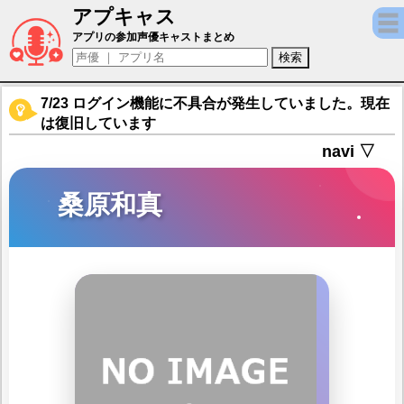
アプキャス
桑原和真（声優：千葉繁)【幽遊白書 GENKA
アプリの参加声優キャストまとめ
7/23 ログイン機能に不具合が発生していました。現在
は復旧しています
navi ▽
桑原和真