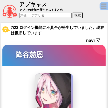
アプキャス
降谷慈恩（声優：青木志貴)【ポーカーチェイ
アプリの参加声優キャストまとめ
7/23 ログイン機能に不具合が発生していました。現在
は復旧しています
navi ▽
降谷慈恩