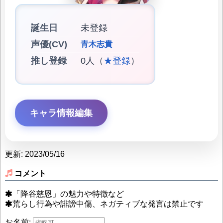
誕生日
未登録
声優(CV)
青木志貴
推し登録
0人（
★登録
）
キャラ情報編集
更新: 2023/05/16
コメント
「降谷慈恩」の魅力や特徴など
荒らし行為や誹謗中傷、ネガティブな発言は禁止です
お名前: