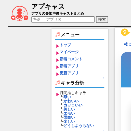
アプキャス
アーサー・ホームズ（声優：斉藤壮馬)【コード
アプリの参加声優キャストまとめ
メニュー
トップ
マイページ
新着コメント
新着アプリ
更新アプリ
↑
キャラ分析
月間推しキャラ
┗
尊い
┗
かわいい
┗
カッコいい
┗
美しい
┗
エモい
┗
面白い
┗
楽しい
┗
どうしようもない
↑