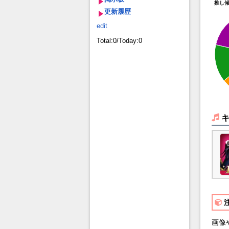
推し
更新履歴
edit
Total:0/Today:0
画像