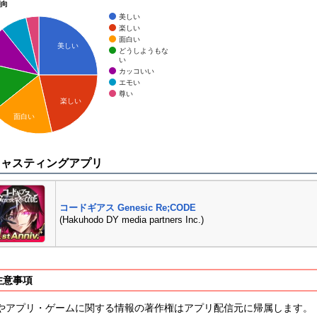
傾向
美しい
楽しい
面白い
美しい
どうしようもな
い
カッコいい
エモい
尊い
楽しい
面白い
キャスティングアプリ
コードギアス Genesic Re;CODE
(Hakuhodo DY media partners Inc.)
注意事項
やアプリ・ゲームに関する情報の著作権はアプリ配信元に帰属します。