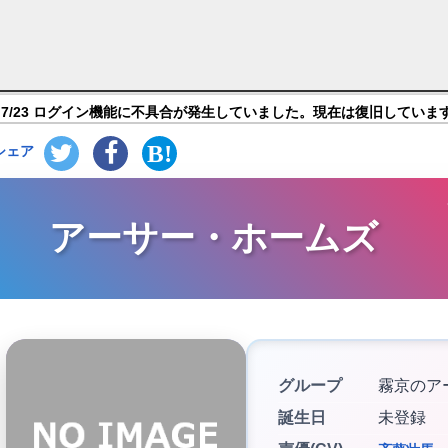
ギアス Genesic Re;CODE】キャラ紹介
7/23 ログイン機能に不具合が発生していました。現在は復旧していま
シェア
アーサー・ホームズ
グループ
霧京のア
誕生日
未登録