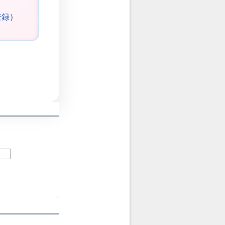
登録
）
↑