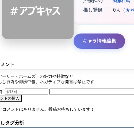
声優(CV)
斉藤壮馬
推し登録
0人（
★
キャラ情報編集
コメント
アーサー・ホームズ」の魅力や特徴など
らし行為や誹謗中傷、ネガティブな発言は禁止です
前:
まだコメントはありません。投稿お待ちしています！
推しタグ分析