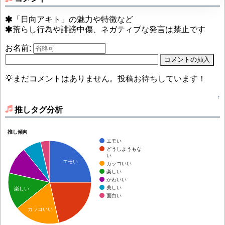
「日向アキト」の魅力や特徴など
荒らし行為や誹謗中傷、ネガティブな発言は禁止です
お名前:
💡まだコメントはありません。投稿お待ちしています！
↑
推しタグ分析
推し傾向
エモい
どうしようもな
い
エモい
カッコいい
楽しい
かわいい
美しい
楽しい
面白い
カッコいい