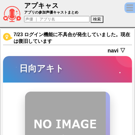
アプキャス
日向アキト（声優：入野自由)【コードギアス Gen
アプリの参加声優キャストまとめ
7/23 ログイン機能に不具合が発生していました。現在
は復旧しています
navi ▽
日向アキト