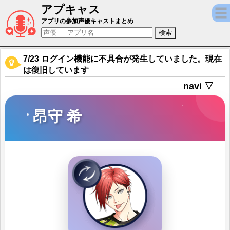
アプキャス
昂守 希（声優：佐久間貴生)【フットサルボーイ
アプリの参加声優キャストまとめ
7/23 ログイン機能に不具合が発生していました。現在
は復旧しています
navi ▽
昂守 希