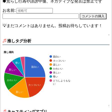
荒らし行為や誹謗中傷、ネガティブな発言は禁止です
お名前:
💡まだコメントはありません。投稿お待ちしています！
↑
推しタグ分析
推し傾向
面白い
カッコいい
尊い
楽しい
面白い
かわいい
美しい
美しい
尊い
かわいい
どうしようもな
い
カッコいい
楽しい
↑
キャスティングアプリ