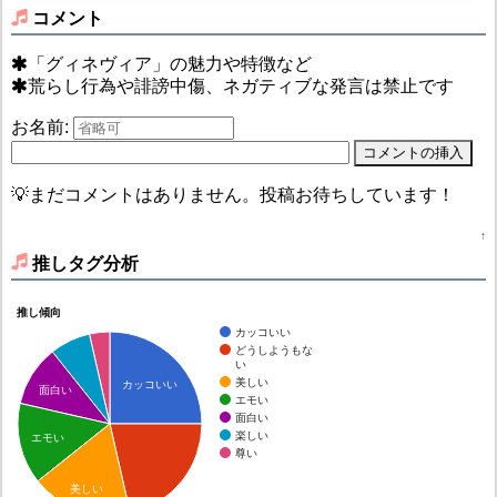
コメント
「グィネヴィア」の魅力や特徴など
荒らし行為や誹謗中傷、ネガティブな発言は禁止です
お名前:
💡まだコメントはありません。投稿お待ちしています！
↑
推しタグ分析
推し傾向
カッコいい
どうしようもな
い
美しい
カッコいい
面白い
エモい
面白い
楽しい
エモい
尊い
美しい