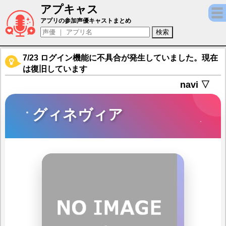
アプキャス
グィネヴィア（声優：名塚佳織)【アカシッ
アプリの参加声優キャストまとめ
7/23 ログイン機能に不具合が発生していました。現在
は復旧しています
navi ▽
グィネヴィア