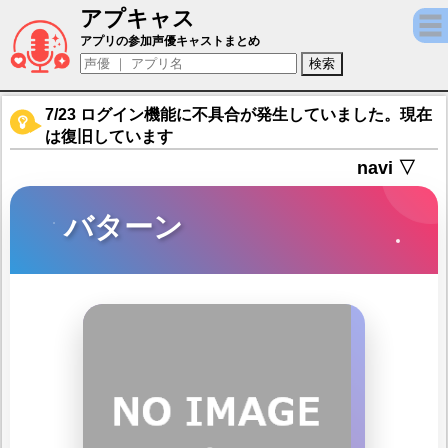
アプキャス
バターン（声優：山根雅史)【アカシックク
アプリの参加声優キャストまとめ
7/23 ログイン機能に不具合が発生していました。現在
は復旧しています
navi ▽
バターン