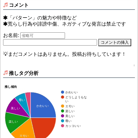
コメント
「バターン」の魅力や特徴など
荒らし行為や誹謗中傷、ネガティブな発言は禁止です
お名前:
💡まだコメントはありません。投稿お待ちしています！
↑
推しタグ分析
推し傾向
かわいい
どうしようもな
尊い
い
かわいい
エモい
美しい
楽しい
美しい
尊い
楽しい
カッコいい
エモい