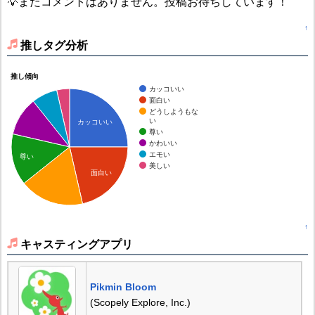
💡まだコメントはありません。投稿お待ちしています！
↑
推しタグ分析
推し傾向
カッコいい
面白い
どうしようもな
い
カッコいい
尊い
かわいい
エモい
尊い
美しい
面白い
↑
キャスティングアプリ
Pikmin Bloom
(Scopely Explore, Inc.)