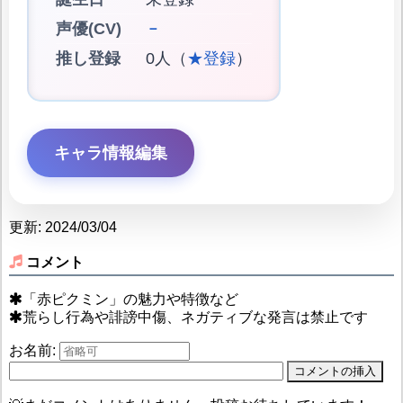
声優(CV)
－
推し登録
0人（
★登録
）
キャラ情報編集
更新: 2024/03/04
コメント
「赤ピクミン」の魅力や特徴など
荒らし行為や誹謗中傷、ネガティブな発言は禁止です
お名前: