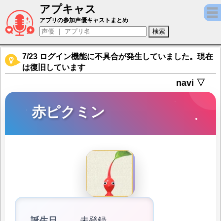
アプキャス
赤ピクミン（声優：－)【Pikmin Bloom】キ
アプリの参加声優キャストまとめ
7/23 ログイン機能に不具合が発生していました。現在
は復旧しています
navi ▽
赤ピクミン
誕生日
未登録