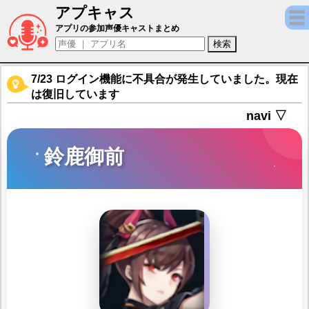
アプキャス
鈴鹿御前（声優：上田麗奈)【ラグナドール】
アプリの参加声優キャストまとめ
7/23 ログイン機能に不具合が発生していました。現在
は復旧しています
navi ▽
鈴鹿御前