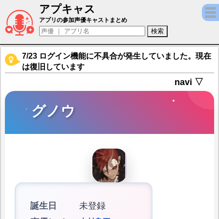
アプキャス
グノウ（声優：木村良平)【シン・クロニクル
アプリの参加声優キャストまとめ
7/23 ログイン機能に不具合が発生していました。現在
は復旧しています
navi ▽
グノウ
誕生日
未登録