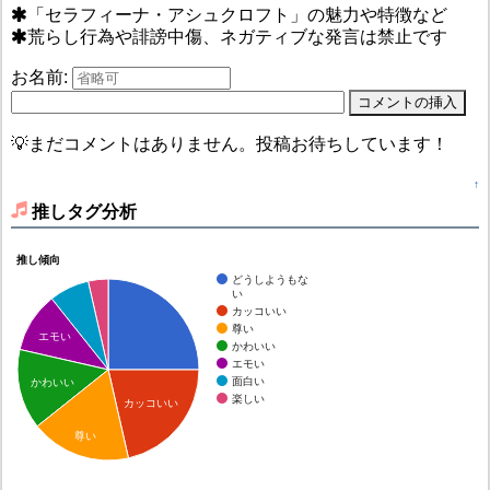
「セラフィーナ・アシュクロフト」の魅力や特徴など
荒らし行為や誹謗中傷、ネガティブな発言は禁止です
お名前:
💡まだコメントはありません。投稿お待ちしています！
↑
推しタグ分析
推し傾向
どうしようもな
い
カッコいい
尊い
エモい
かわいい
エモい
面白い
かわいい
楽しい
カッコいい
尊い