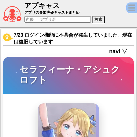
アプキャス
セラフィーナ・アシュクロフト（声優：石見
アプリの参加声優キャストまとめ
7/23 ログイン機能に不具合が発生していました。現在
は復旧しています
navi ▽
セラフィーナ・アシュク
ロフト