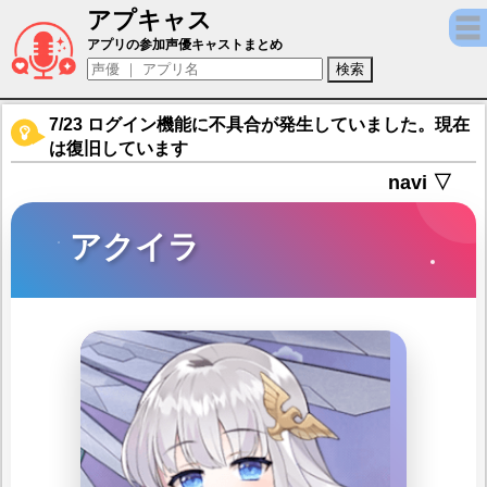
アプキャス
アクイラ（声優：厚木那奈美)【パズルガール
アプリの参加声優キャストまとめ
7/23 ログイン機能に不具合が発生していました。現在
は復旧しています
navi ▽
アクイラ