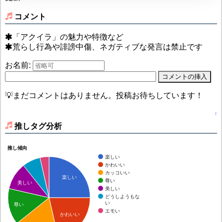
コメント
「アクイラ」の魅力や特徴など
荒らし行為や誹謗中傷、ネガティブな発言は禁止です
お名前:
💡まだコメントはありません。投稿お待ちしています！
↑
推しタグ分析
推し傾向
楽しい
かわいい
カッコいい
楽しい
尊い
美しい
美しい
どうしようもな
い
尊い
エモい
かわいい