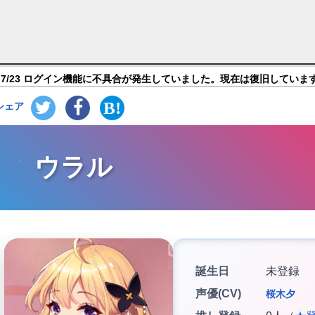
】キャラ紹介
7/23 ログイン機能に不具合が発生していました。現在は復旧していま
シェア
ウラル
誕生日
未登録
声優(CV)
桜木夕