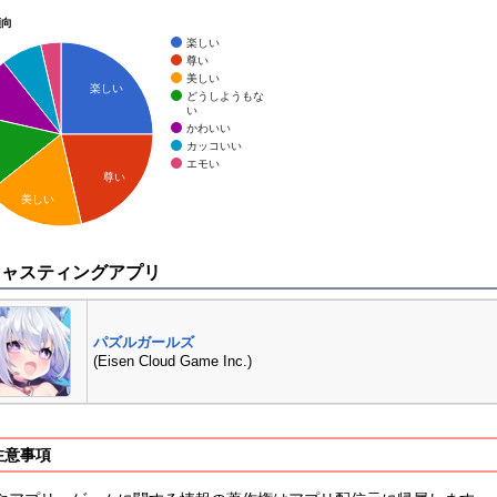
傾向
楽しい
尊い
美しい
楽しい
どうしようもな
い
かわいい
カッコいい
エモい
尊い
美しい
キャスティングアプリ
パズルガールズ
(Eisen Cloud Game Inc.)
注意事項