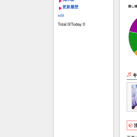
更新履歴
推し
edit
Total:0/Today:0