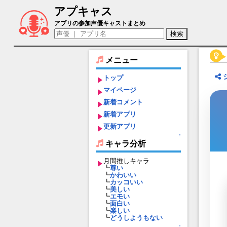
アプキャス
ウラル（声優：桜木夕)【パズルガールズ
アプリの参加声優キャストまとめ
メニュー
トップ
マイページ
新着コメント
新着アプリ
更新アプリ
↑
キャラ分析
月間推しキャラ
┗
尊い
┗
かわいい
┗
カッコいい
┗
美しい
┗
エモい
┗
面白い
┗
楽しい
┗
どうしようもない
↑