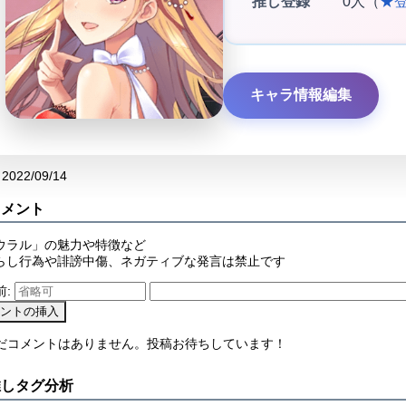
推し登録
0人（
★
キャラ情報編集
2022/09/14
コメント
ウラル」の魅力や特徴など
らし行為や誹謗中傷、ネガティブな発言は禁止です
前:
まだコメントはありません。投稿お待ちしています！
推しタグ分析