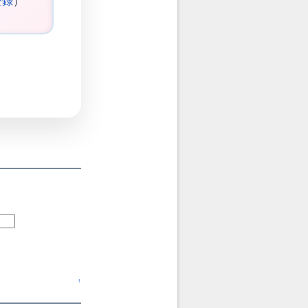
登録
）
↑