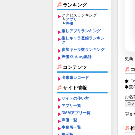
ランキング
アクセスランキング
┗
アプリ
┗
声優
推しアプリランキング
推しキャラ登録ランキン
グ
参加キャラ数ランキング
声優Xいいね集計
更新: 
↑
コンテンツ
出来事レコード
「
↑
荒
サイト情報
お名
サイトの使い方
アプリ一覧
DMMアプリ一覧
💡
声優一覧
事務所一覧
掲示板