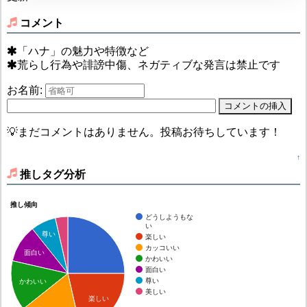
コメント
「ハナ」の魅力や特徴など
荒らし行為や誹謗中傷、ネガティブな発言は禁止です
お名前:
💡まだコメントはありません。投稿お待ちしています！
↑
推しタグ分析
推し傾向
どうしようもな
い
尊い
楽しい
カッコいい
面白い
かわいい
面白い
尊い
かわいい
美しい
楽しい