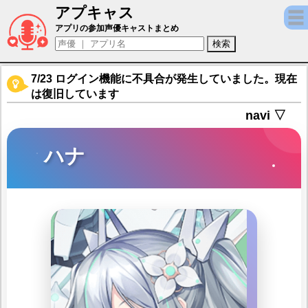
アプキャス
ハナ（声優：山田麻莉奈)【パズルガールズ】
アプリの参加声優キャストまとめ
7/23 ログイン機能に不具合が発生していました。現在
は復旧しています
navi ▽
ハナ