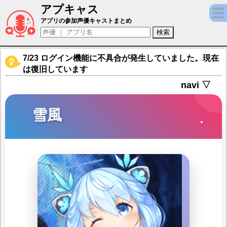
アプキャス
雪風（声優：花澤香菜)【パズルガールズ】キ
アプリの参加声優キャストまとめ
7/23 ログイン機能に不具合が発生していました。現在
は復旧しています
navi ▽
雪風