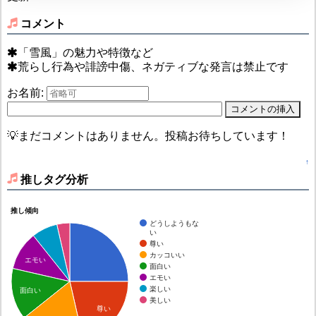
コメント
「雪風」の魅力や特徴など
荒らし行為や誹謗中傷、ネガティブな発言は禁止です
お名前:
💡まだコメントはありません。投稿お待ちしています！
↑
推しタグ分析
推し傾向
どうしようもな
い
尊い
カッコいい
エモい
面白い
エモい
楽しい
面白い
美しい
尊い