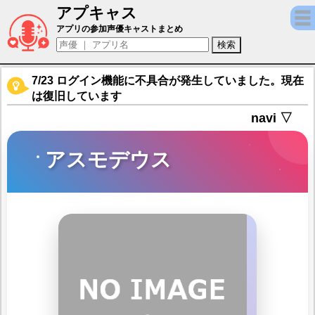
アプキャス
アスモデウス（声優：吉田聖子)【エクリプ
アプリの参加声優キャストまとめ
7/23 ログイン機能に不具合が発生していました。現在
は復旧しています
navi ▽
アスモデウス