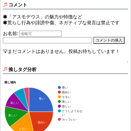
コメント
「アスモデウス」の魅力や特徴など
荒らし行為や誹謗中傷、ネガティブな発言は禁止です
お名前:
💡まだコメントはありません。投稿お待ちしています！
↑
推しタグ分析
推し傾向
尊い
面白い
エモい
尊い
美しい
楽しい
楽しい
どうしようもな
い
美しい
カッコいい
面白い
エモい