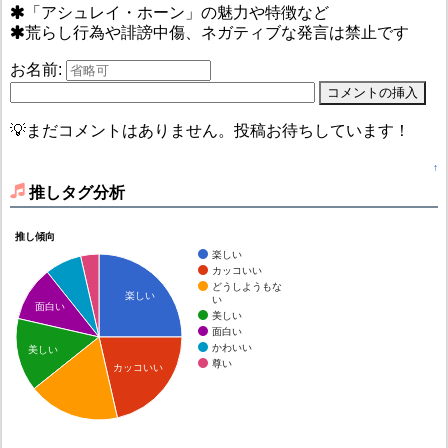
「アシュレイ・ホーン」の魅力や特徴など
荒らし行為や誹謗中傷、ネガティブな発言は禁止です
お名前:
💡まだコメントはありません。投稿お待ちしています！
↑
推しタグ分析
推し傾向
楽しい
カッコいい
どうしようもな
楽しい
い
面白い
美しい
面白い
かわいい
美しい
尊い
カッコいい