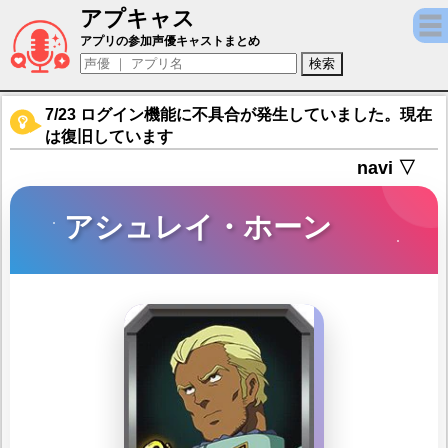
アプキャス
アシュレイ・ホーン（声優：加藤将之)【機動戦士
アプリの参加声優キャストまとめ
7/23 ログイン機能に不具合が発生していました。現在
は復旧しています
navi ▽
アシュレイ・ホーン