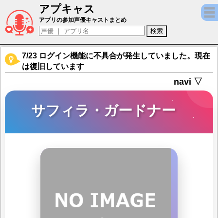
アプキャス
サフィラ・ガードナー（声優：沢城みゆき)【機動
アプリの参加声優キャストまとめ
7/23 ログイン機能に不具合が発生していました。現在
は復旧しています
navi ▽
サフィラ・ガードナー