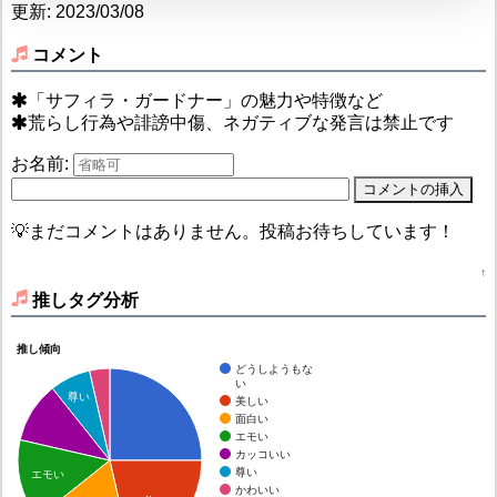
更新: 2023/03/08
コメント
「サフィラ・ガードナー」の魅力や特徴など
荒らし行為や誹謗中傷、ネガティブな発言は禁止です
お名前:
💡まだコメントはありません。投稿お待ちしています！
↑
推しタグ分析
推し傾向
どうしようもな
い
尊い
美しい
面白い
エモい
カッコいい
尊い
エモい
かわいい