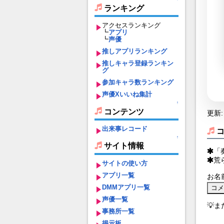
ランキング
アクセスランキング
┗
アプリ
┗
声優
推しアプリランキング
推しキャラ登録ランキン
グ
参加キャラ数ランキング
声優Xいいね集計
↑
コンテンツ
更新: 
出来事レコード
↑
サイト情報
「
荒
サイトの使い方
アプリ一覧
お名
DMMアプリ一覧
声優一覧
💡
事務所一覧
掲示板