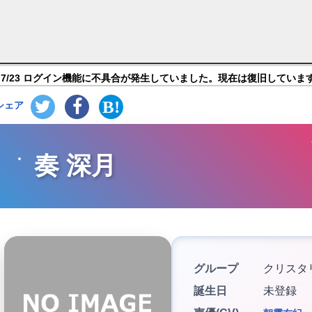
タジア】キャラ紹介
7/23 ログイン機能に不具合が発生していました。現在は復旧していま
シェア
奏 深月
グループ
クリスタ
誕生日
未登録