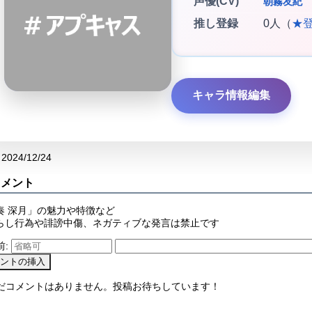
声優(CV)
朝霧友紀
推し登録
0人（
★
キャラ情報編集
2024/12/24
コメント
奏 深月」の魅力や特徴など
らし行為や誹謗中傷、ネガティブな発言は禁止です
前:
まだコメントはありません。投稿お待ちしています！