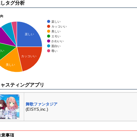
推しタグ分析
傾向
楽しい
カッコいい
美しい
楽しい
エモい
かわいい
面白い
モい
尊い
カッコいい
美しい
キャスティングアプリ
舞歌ファンタジア
(EISYS,inc.)
注意事項