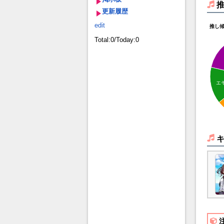
更新履歴
edit
推し
Total:0/Today:0
エ