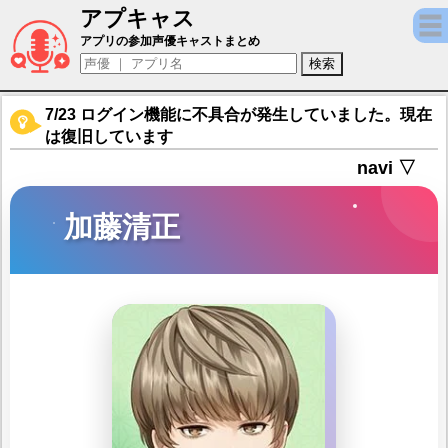
アプキャス
加藤清正（声優：千葉翔也)【恋愛戦国ロマネ
アプリの参加声優キャストまとめ
7/23 ログイン機能に不具合が発生していました。現在
は復旧しています
navi ▽
加藤清正