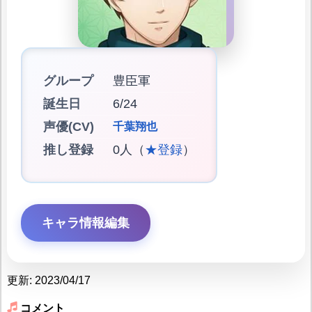
グループ
豊臣軍
誕生日
6/24
声優(CV)
千葉翔也
推し登録
0人（
★登録
）
キャラ情報編集
更新: 2023/04/17
コメント