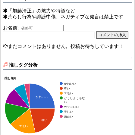
「加藤清正」の魅力や特徴など
荒らし行為や誹謗中傷、ネガティブな発言は禁止です
お名前:
💡まだコメントはありません。投稿お待ちしています！
↑
推しタグ分析
推し傾向
かわいい
尊い
エモい
かわいい
どうしようもな
い
カッコいい
美しい
面白い
尊い
エモい