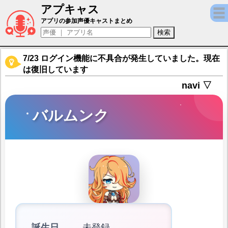
アプキャス
バルムンク（声優：瀬戸ひかり)【異世界に
アプリの参加声優キャストまとめ
7/23 ログイン機能に不具合が発生していました。現在
は復旧しています
navi ▽
バルムンク
誕生日
未登録