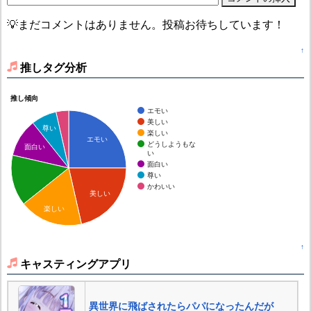
💡まだコメントはありません。投稿お待ちしています！
↑
推しタグ分析
推し傾向
エモい
美しい
尊い
楽しい
エモい
どうしようもな
面白い
い
面白い
尊い
かわいい
美しい
楽しい
↑
キャスティングアプリ
異世界に飛ばされたらパパになったんだが