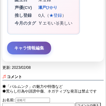
声優(CV)
瀬戸ひかり
推し登録
0人（
★登録
）
今月のタグ
🏅エモい🥉美しい
キャラ情報編集
更新: 2023/02/08
コメント
「バルムンク」の魅力や特徴など
荒らし行為や誹謗中傷、ネガティブな発言は禁止です
お名前: