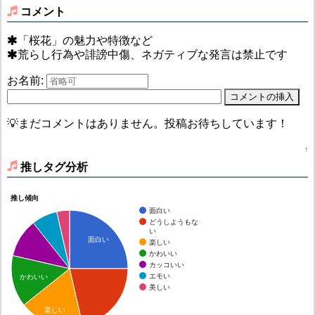
コメント
「桜花」の魅力や特徴など
荒らし行為や誹謗中傷、ネガティブな発言は禁止です
お名前:
💡まだコメントはありません。投稿お待ちしています！
↑
推しタグ分析
推し傾向
面白い
どうしようもな
い
面白い
楽しい
かわいい
カッコいい
エモい
かわいい
美しい
楽しい