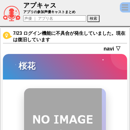
アプキャス
桜花（声優：小田果林)【テイルズウィーバー ： 
アプリの参加声優キャストまとめ
7/23 ログイン機能に不具合が発生していました。現在
は復旧しています
navi ▽
桜花