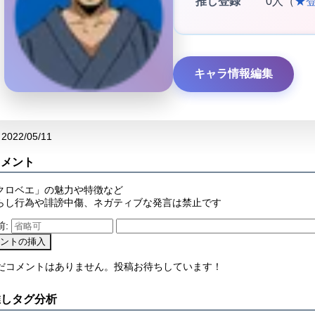
推し登録
0人（
★
キャラ情報編集
2022/05/11
コメント
クロベエ」の魅力や特徴など
らし行為や誹謗中傷、ネガティブな発言は禁止です
前:
まだコメントはありません。投稿お待ちしています！
推しタグ分析