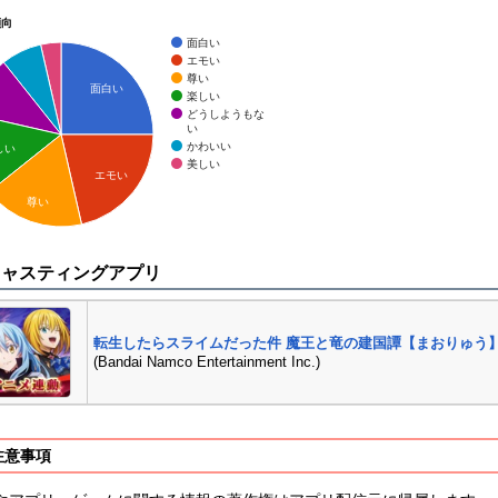
傾向
面白い
エモい
尊い
面白い
楽しい
どうしようもな
い
かわいい
しい
美しい
エモい
尊い
キャスティングアプリ
転生したらスライムだった件 魔王と竜の建国譚【まおりゅう
(Bandai Namco Entertainment Inc.)
注意事項