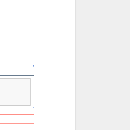
↑
】
↑