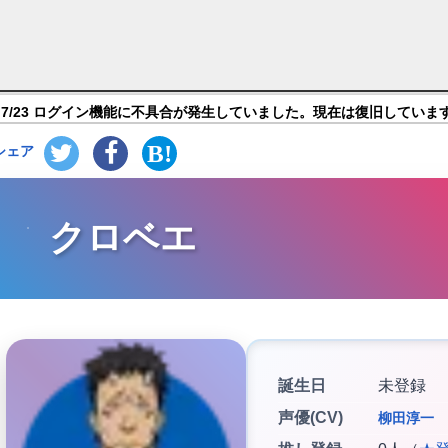
スライムだった件 魔王と竜の建国譚【まおりゅう】】キ
7/23 ログイン機能に不具合が発生していました。現在は復旧していま
シェア
クロベエ
誕生日
未登録
声優(CV)
柳田淳一