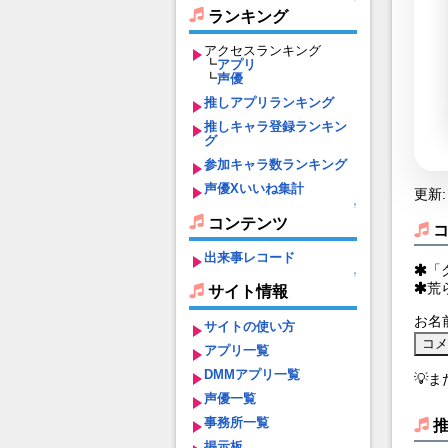
ランキング
アクセスランキング
┗
アプリ
┗
声優
推しアプリランキング
推しキャラ登録ランキン
グ
参加キャラ数ランキング
声優Xいいね集計
更新: 
↑
コンテンツ
出来事レコード
「
↑
荒
サイト情報
お名
サイトの使い方
アプリ一覧
DMMアプリ一覧
💡
声優一覧
事務所一覧
掲示板