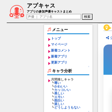
アプキャス
クロベエ（声優：柳田淳一)【転生したら
アプリの参加声優キャストまとめ
メニュー
トップ
マイページ
新着コメント
新着アプリ
更新アプリ
↑
キャラ分析
月間推しキャラ
┗
尊い
┗
かわいい
┗
カッコいい
┗
美しい
┗
エモい
┗
面白い
┗
楽しい
┗
どうしようもない
↑