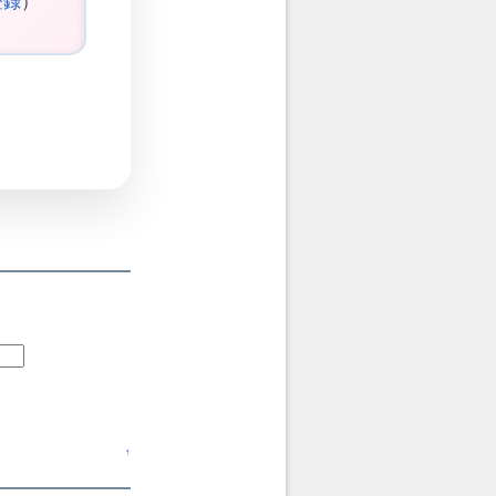
登録
）
↑