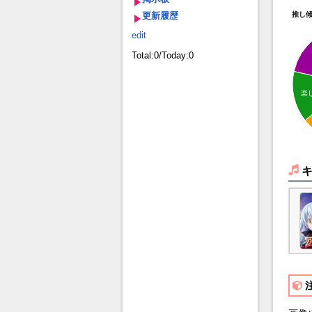
更新履歴
推し
edit
Total:0/Today:0
楽