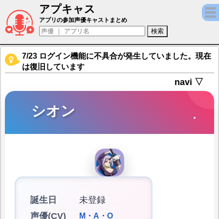
アプキャス
シオン（声優：M・A・O)【転生したらスラ
アプリの参加声優キャストまとめ
7/23 ログイン機能に不具合が発生していました。現在
は復旧しています
navi ▽
シオン
誕生日
未登録
声優(CV)
M・A・O