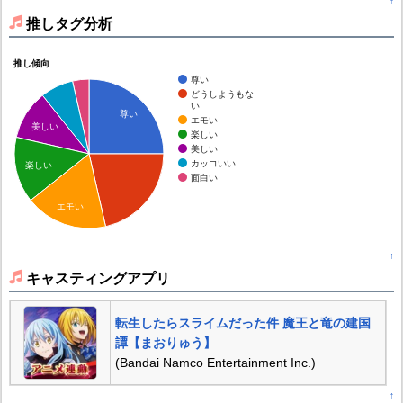
↑
推しタグ分析
推し傾向
尊い
どうしようもな
い
尊い
エモい
美しい
楽しい
美しい
カッコいい
楽しい
面白い
エモい
↑
キャスティングアプリ
転生したらスライムだった件 魔王と竜の建国
譚【まおりゅう】
(Bandai Namco Entertainment Inc.)
↑