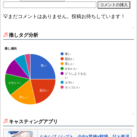
💡まだコメントはありません。投稿お待ちしています！
↑
推しタグ分析
推し傾向
尊い
面白い
美しい
尊い
かわいい
どうしようもな
い
エモい
かわいい
カッコいい
面白い
美しい
↑
キャスティングアプリ
ミナシゴノシゴト - 少女×英雄×戦場 父と孤児