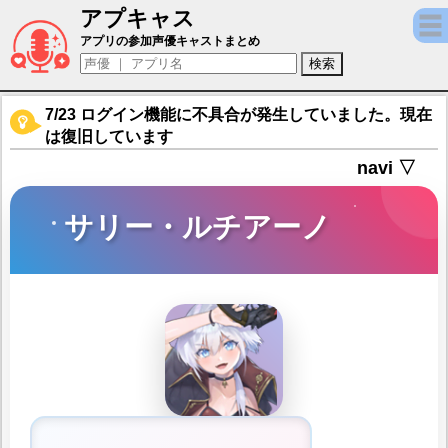
アプキャス
サリー・ルチアーノ（声優：橘まお)【ミナシゴ
アプリの参加声優キャストまとめ
7/23 ログイン機能に不具合が発生していました。現在
は復旧しています
navi ▽
サリー・ルチアーノ