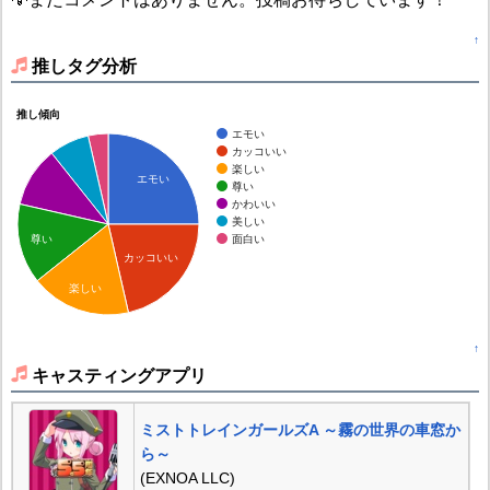
↑
推しタグ分析
推し傾向
エモい
カッコいい
楽しい
エモい
尊い
かわいい
美しい
面白い
尊い
カッコいい
楽しい
↑
キャスティングアプリ
ミストトレインガールズA ～霧の世界の車窓か
ら～
(EXNOA LLC)