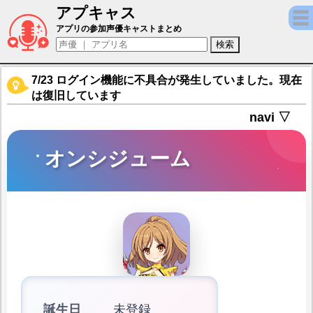
アプキャス
オンシジューム（声優：？？？)【ミストトレ
アプリの参加声優キャストまとめ
7/23 ログイン機能に不具合が発生していました。現在
は復旧しています
navi ▽
オンシジューム
誕生日
未登録